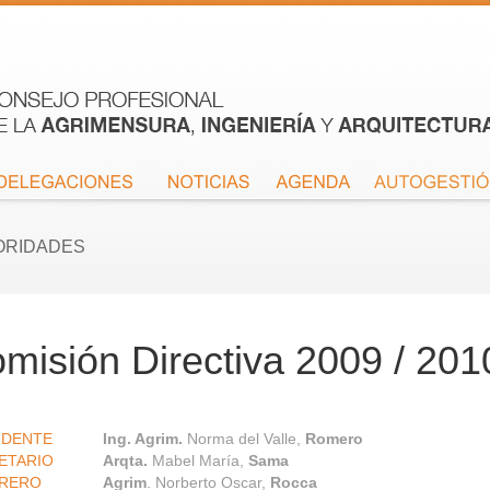
ORIDADES
misión Directiva 2009 / 201
IDENTE
Ing. Agrim.
Norma del Valle,
Romero
ETARIO
Arqta.
Mabel María,
Sama
RERO
Agrim
. Norberto Oscar,
Rocca